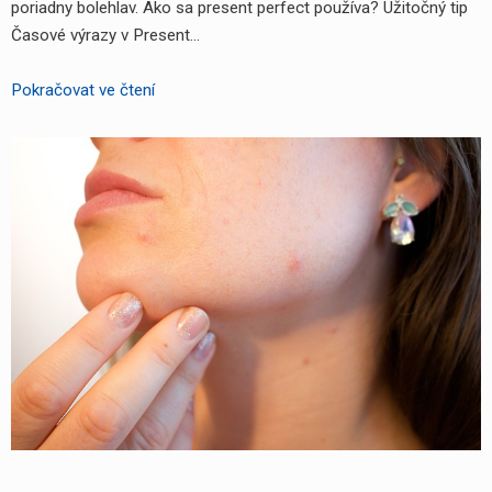
poriadny bolehlav. Ako sa present perfect používa? Užitočný tip
Časové výrazy v Present…
Poznáte
Pokračovat ve čtení
present
perfect
(Predprítomný
čas)
v
angličtine?