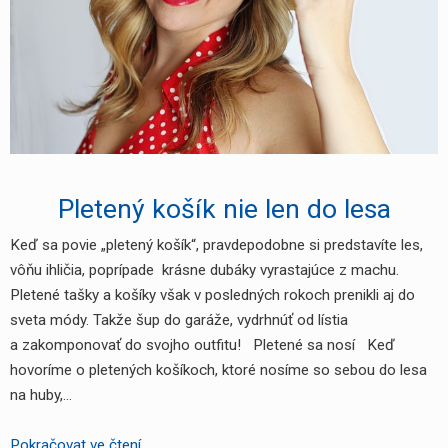
Pletený košík nie len do lesa
Keď sa povie „pletený košík“, pravdepodobne si predstavíte les,
vôňu ihličia, poprípade krásne dubáky vyrastajúce z machu.
Pletené tašky a košíky však v posledných rokoch prenikli aj do
sveta módy. Takže šup do garáže, vydrhnúť od lístia
a zakomponovať do svojho outfitu! Pletené sa nosí Keď
hovoríme o pletených košíkoch, ktoré nosíme so sebou do lesa
na huby,…
Pletený
Pokračovat ve čtení