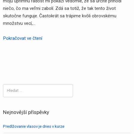
moju úprimnú radosť mi pokazí vedomie, že sa určite prihodí
niečo, čo ma veľmi zabolí. Zdá sa totiž, že tak tento život
skutočne funguje. Častokrát sa trápime kvôli obrovskému
množstvu vecí,…
Ako
Pokračovat ve čtení
je
to
so
šťastím
a
nešťastím
Vyhledávání
v
živote?
Nejnovější příspěvky
Predlžovanie vlasov je dnes v kurze