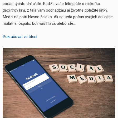
počas týchto dní cítite. Keďže vaše telo príde o niekoľko
decilitrov krvi, z tela vám odchádzajú aj životne dôležité látky.
Medzi ne patrí hlavne železo. Ak sa teda počas svojich dní cítite
malátne, ospalo, bolí vás hlava, alebo ste…
Viete
Pokračovat ve čtení
čo
jesť
počas
vašich
dní?