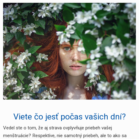
pre
dlhovlásky
yhledávání
Viete čo jesť počas vašich dní?
Vedel ste o tom, že aj strava ovplyvňuje priebeh vašej
menštruácie? Respektíve, nie samotný priebeh, ale to ako sa