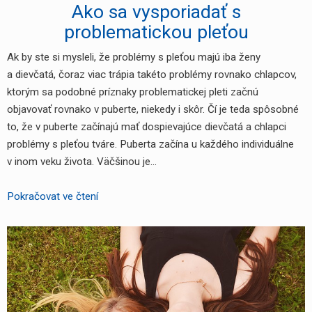
Ako sa vysporiadať s
problematickou pleťou
Ak by ste si mysleli, že problémy s pleťou majú iba ženy
a dievčatá, čoraz viac trápia takéto problémy rovnako chlapcov,
ktorým sa podobné príznaky problematickej pleti začnú
objavovať rovnako v puberte, niekedy i skôr. Čí je teda spôsobné
to, že v puberte začínajú mať dospievajúce dievčatá a chlapci
problémy s pleťou tváre. Puberta začína u každého individuálne
v inom veku života. Väčšinou je…
Ako
Pokračovat ve čtení
sa
vysporiadať
s
problematickou
pleťou