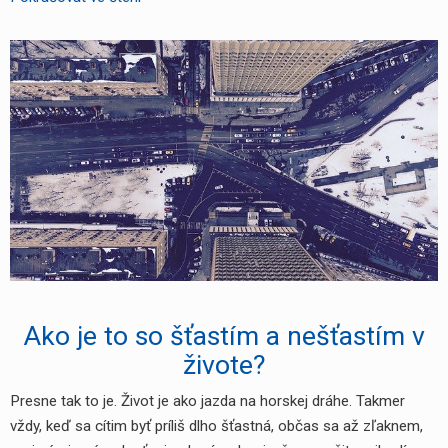
košík
nie
len
do
lesa
Ako je to so šťastím a nešťastím v
živote?
Presne tak to je. Život je ako jazda na horskej dráhe. Takmer
vždy, keď sa cítim byť príliš dlho šťastná, občas sa až zľaknem,