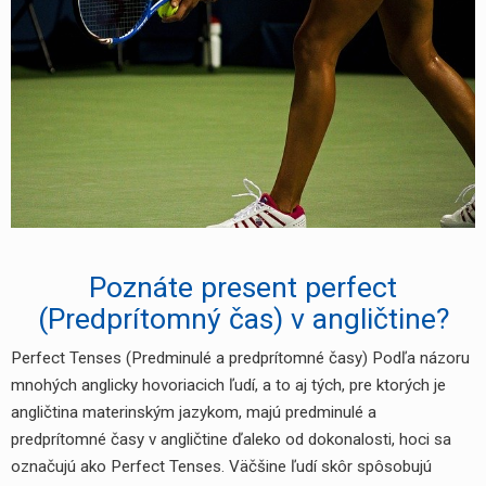
Poznáte present perfect
(Predprítomný čas) v angličtine?
Perfect Tenses (Predminulé a predprítomné časy) Podľa názoru
mnohých anglicky hovoriacich ľudí, a to aj tých, pre ktorých je
angličtina materinským jazykom, majú predminulé a
predprítomné časy v angličtine ďaleko od dokonalosti, hoci sa
označujú ako Perfect Tenses. Väčšine ľudí skôr spôsobujú