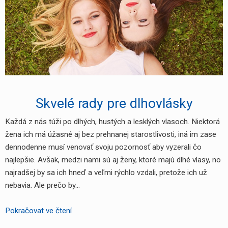
Skvelé rady pre dlhovlásky
Každá z nás túži po dlhých, hustých a lesklých vlasoch. Niektorá
žena ich má úžasné aj bez prehnanej starostlivosti, iná im zase
dennodenne musí venovať svoju pozornosť aby vyzerali čo
najlepšie. Avšak, medzi nami sú aj ženy, ktoré majú dlhé vlasy, no
najradšej by sa ich hneď a veľmi rýchlo vzdali, pretože ich už
nebavia. Ale prečo by…
Skvelé
Pokračovat ve čtení
rady