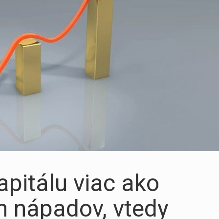
apitálu viac ako
h nápadov, vtedy