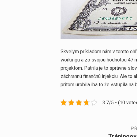
Skvelým príkladom nám v tomto ohľ
workingu a zo svojou hodnotou 47 mi
projektom. Patrila je to správne sl
záchrannú finančnú injekciu. Ale to 
pritom urobila iba to že vstúpila na 
3.7/5 - (10 vote
Navigace
PŘ
Tréningov
Předchozí