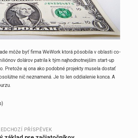
ade môže byť firma WeWork ktorá pôsobila v oblasti co-
liónov dolárov patrila k tým najhodnotnejším start-up
ovo. Pretože aj ona ako podobné projekty musela dostať
absolútne nič neznamená. Je to len oddialenie konca. A
burzu.
s)
EDCHOZÍ PŘÍSPĚVEK
ý základ pre začiatočníkov