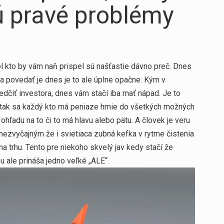
ú pravé problémy
l kto by vám naň prispel sú našťastie dávno preč. Dnes
ca povedať je dnes je to ale úplne opačne. Kým v
edčiť investora, dnes vám stačí iba mať nápad. Je to
 tak sa každý kto má peniaze hrnie do všetkých možných
ohľadu na to či to má hlavu alebo pätu. A človek je veru
m nezvyčajným že i svietiaca zubná kefka v rytme čistenia
a trhu. Tento pre niekoho skvelý jav kedy stačí že
 ale prináša jedno veľké „ALE“.