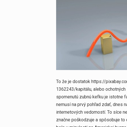
Vyhledávání
To že je dostatok https://pixabay.
1362243/kapitálu, alebo ochotných ľ
spomenutú zubnú kefku je istotne faj
nemusí na prvý pohľad zdať, dnes na
internetových vedomostí. To síce n
značne poškodzuje a spôsobuje to c