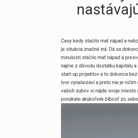
nastávaj
Časy kedy stačilo mať nápad a nebo
je situácia značné iná. Dá sa dokon
minulosti stačilo mať nápad a presv
najme z dôvodu dostatku kapitálu a
start-up projektov a to dokonca bez 
tvor vynaliezaví a preto nie je ničí
vašich zubov si nájde svoje miesto n
ponúkate akúkoľvek blbosť zo sebou