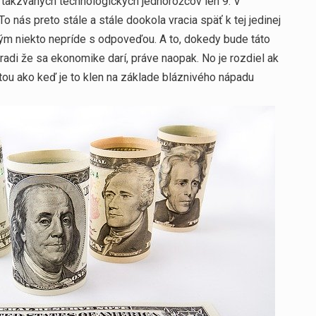
 takzvaných technologických jednorožcov len 9. V
 nás preto stále a stále dookola vracia späť k tej jedinej
ým niekto nepríde s odpoveďou. A to, dokedy bude táto
radi že sa ekonomike darí, práve naopak. No je rozdiel ak
tou ako keď je to klen na základe bláznivého nápadu