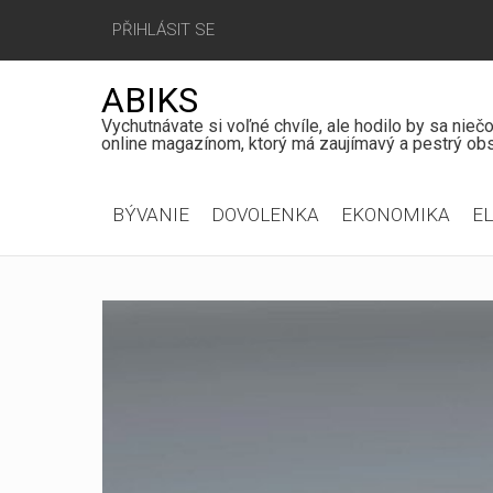
PŘIHLÁSIT SE
ABIKS
Vychutnávate si voľné chvíle, ale hodilo by sa nie
online magazínom, ktorý má zaujímavý a pestrý obs
Hlavní
BÝVANIE
DOVOLENKA
EKONOMIKA
E
menu
Jít
na
obsah