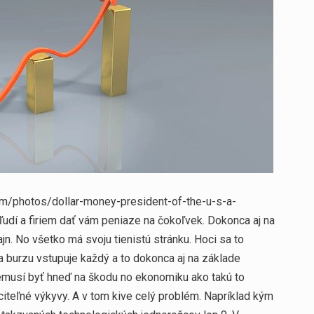
com/photos/dollar-money-president-of-the-u-s-a-
udí a firiem dať vám peniaze na čokoľvek. Dokonca aj na
n. No všetko má svoju tienistú stránku. Hoci sa to
 burzu vstupuje každý a to dokonca aj na základe
emusí byť hneď na škodu no ekonomiku ako takú to
iteľné výkyvy. A v tom kive celý problém. Napríklad kým