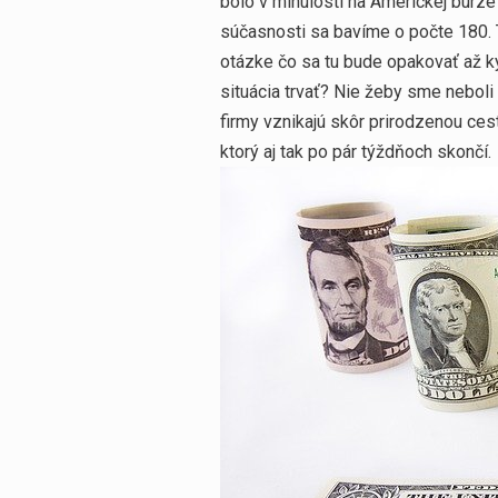
bolo v minulosti na Americkej burze
súčasnosti sa bavíme o počte 180. To
otázke čo sa tu bude opakovať až k
situácia trvať? Nie žeby sme neboli 
firmy vznikajú skôr prirodzenou ces
ktorý aj tak po pár týždňoch skončí.