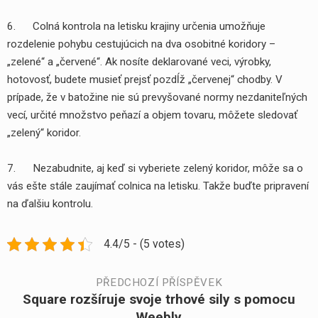
6. Colná kontrola na letisku krajiny určenia umožňuje
rozdelenie pohybu cestujúcich na dva osobitné koridory –
„zelené“ a „červené“. Ak nosíte deklarované veci, výrobky,
hotovosť, budete musieť prejsť pozdĺž „červenej“ chodby. V
prípade, že v batožine nie sú prevyšované normy nezdaniteľných
vecí, určité množstvo peňazí a objem tovaru, môžete sledovať
„zelený“ koridor.
7. Nezabudnite, aj keď si vyberiete zelený koridor, môže sa o
vás ešte stále zaujímať colnica na letisku. Takže buďte pripravení
na ďalšiu kontrolu.
4.4/5 - (5 votes)
Navigace
PŘEDCHOZÍ PŘÍSPĚVEK
Square rozšíruje svoje trhové sily s pomocu
Předchozí
Weebly
příspěvek: