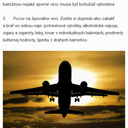
batožinou nejaké sporné veci, musia byť bohužiaľ vyhodené.
5. Pozor na špeciálne veci. Zistite si dopredu ako zabaliť
a brať so sebou napr. potravinové výrobky, alkoholické nápoje,
cigary a cigarety, lieky, tovar v individuálnych baleniach, predmety
kultúrnej hodnoty, šperky z drahých kameňov.