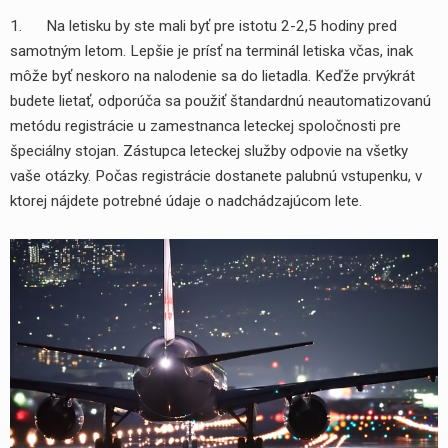
1. Na letisku by ste mali byť pre istotu 2-2,5 hodiny pred
samotným letom. Lepšie je prísť na terminál letiska včas, inak
môže byť neskoro na nalodenie sa do lietadla. Keďže prvýkrát
budete lietať, odporúča sa použiť štandardnú neautomatizovanú
metódu registrácie u zamestnanca leteckej spoločnosti pre
špeciálny stojan. Zástupca leteckej služby odpovie na všetky
vaše otázky. Počas registrácie dostanete palubnú vstupenku, v
ktorej nájdete potrebné údaje o nadchádzajúcom lete.