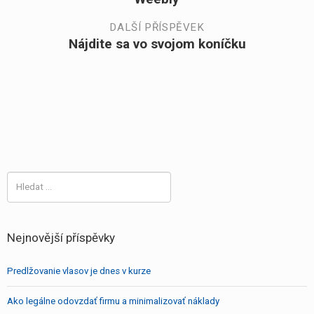
pro
příspěvek
DALŠÍ PŘÍSPĚVEK
Nájdite sa vo svojom koníčku
Další
příspěvek:
Vyhledávání
Nejnovější příspěvky
Predlžovanie vlasov je dnes v kurze
Ako legálne odovzdať firmu a minimalizovať náklady