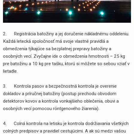
2. Registrácia batožiny a jej doručenie nákladnému oddeleniu.
Každá letecká spoločnosť má svoje vlastné pravidlá a
obmedzenia týkajúce sa bezplatnej prepravy batožiny a
osobných vecí. Zvyčajne ide o obmedzenia hmotnosti – 25 kg
pre batožinu a 10 kg pre tašku, ktorú si môžete so sebou vziať v
lietadle.
3. Kontrola pasov a bezpečnostná kontrola je overenie
dokladov a príručnej batožiny (postup prechodu obvodom
detektorov kovov a kontrola vonkajšieho oblečenia, obuvi a
yhledávání
osobných vecí pomocou röntgenového žiarenia).
4. Colná kontrola na letisku je kontrola dodržiavania všetkých
colných predpisov a pravidiel cestujúcimi. A ak sú medzi vašou