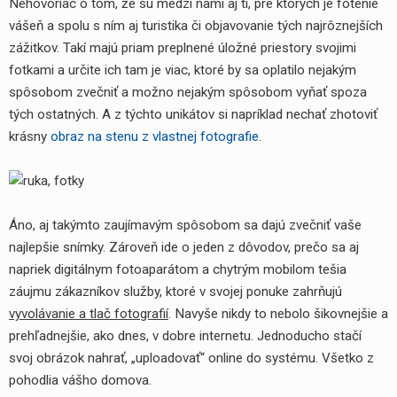
Nehovoriac o tom, že sú medzi nami aj tí, pre ktorých je fotenie
vášeň a spolu s ním aj turistika či objavovanie tých najrôznejších
zážitkov. Takí majú priam preplnené úložné priestory svojimi
fotkami a určite ich tam je viac, ktoré by sa oplatilo nejakým
spôsobom zvečniť a možno nejakým spôsobom vyňať spoza
tých ostatných. A z týchto unikátov si napríklad nechať zhotoviť
krásny
obraz na stenu z vlastnej fotografie
.
Áno, aj takýmto zaujímavým spôsobom sa dajú zvečniť vaše
najlepšie snímky. Zároveň ide o jeden z dôvodov, prečo sa aj
napriek digitálnym fotoaparátom a chytrým mobilom tešia
záujmu zákazníkov služby, ktoré v svojej ponuke zahrňujú
vyvolávanie a tlač fotografií
. Navyše nikdy to nebolo šikovnejšie a
prehľadnejšie, ako dnes, v dobre internetu. Jednoducho stačí
svoj obrázok nahrať, „uploadovať“ online do systému. Všetko z
pohodlia vášho domova.