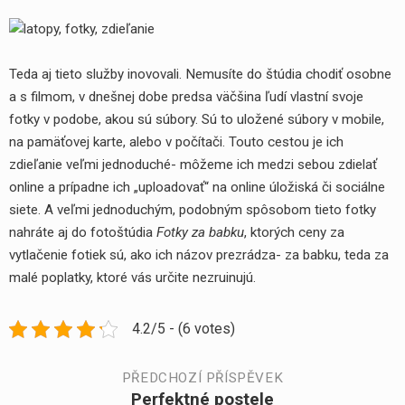
Teda aj tieto služby inovovali. Nemusíte do štúdia chodiť osobne
a s filmom, v dnešnej dobe predsa väčšina ľudí vlastní svoje
yhledávání
fotky v podobe, akou sú súbory. Sú to uložené súbory v mobile,
na pamäťovej karte, alebo v počítači. Touto cestou je ich
zdieľanie veľmi jednoduché- môžeme ich medzi sebou zdielať
online a prípadne ich „uploadovať“ na online úložiská či sociálne
siete. A veľmi jednoduchým, podobným spôsobom tieto fotky
nahráte aj do fotoštúdia
Fotky za babku
, ktorých ceny za
vytlačenie fotiek sú, ako ich názov prezrádza- za babku, teda za
malé poplatky, ktoré vás určite nezruinujú.
4.2/5 - (6 votes)
Navigace
PŘEDCHOZÍ PŘÍSPĚVEK
Perfektné postele
Předchozí