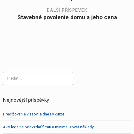
pro
příspěvek:
DALŠÍ PŘÍSPĚVEK
Stavebné povolenie domu a jeho cena
Další
příspěvek
příspěvek:
Vyhledávání
Nejnovější příspěvky
Predlžovanie vlasov je dnes v kurze
Ako legálne odovzdať firmu a minimalizovať náklady