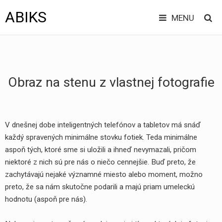
ABIKS
MENU
Hlavní
Jít
BÝVANIE
na
menu
obsah
DOVOLENKA
Obraz na stenu z vlastnej fotografie
EKONOMIKA
ELEKTRO
V dnešnej dobe inteligentných telefónov a tabletov má snáď
každý spravených minimálne stovku fotiek. Teda minimálne
INTERNET
aspoň tých, ktoré sme si uložili a ihneď nevymazali, pričom
TOVAR
niektoré z nich sú pre nás o niečo cennejšie. Buď preto, že
zachytávajú nejaké významné miesto alebo moment, možno
ZDRAVIE
preto, že sa nám skutočne podarili a majú priam umeleckú
hodnotu (aspoň pre nás).