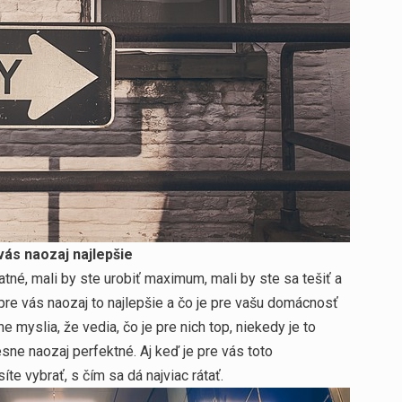
 vás naozaj najlepšie
atné, mali by ste urobiť maximum, mali by ste sa tešiť a
 pre vás naozaj to najlepšie a čo je pre vašu domácnosť
e myslia, že vedia, čo je pre nich top, niekedy je to
esne naozaj perfektné. Aj keď je pre vás toto
e vybrať, s čím sa dá najviac rátať.