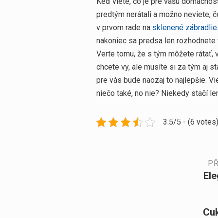
Keď viete, čo je pre vašu domácnosť
predtým nerátali a možno neviete, čo
v prvom rade na
sklenené zábradlie
nakoniec sa predsa len rozhodnete ta
Verte tomu, že s tým môžete rátať, 
chcete vy, ale musíte si za tým aj st
pre vás bude naozaj to najlepšie. Vie
niečo také, no nie? Niekedy stačí le
3.5/5 - (6 votes
Navigace
PŘ
Ele
Předchozí
pro
příspěvek:
příspěvek
Cuk
Další