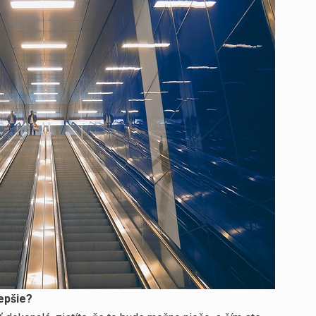
epšie?