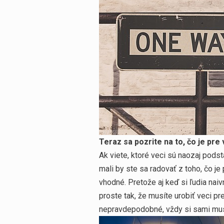
Vyhledávání
Teraz sa pozrite na to, čo je pre
Ak viete, ktoré veci sú naozaj podst
mali by ste sa radovať z toho, čo je
vhodné. Pretože aj keď si ľudia naivn
proste tak, že musíte urobiť veci pr
nepravdepodobné, vždy si sami musít