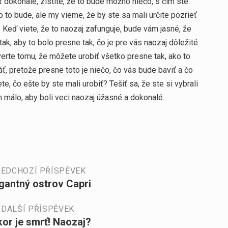
 dokonalé, zistíte, že to bude možno niečo, s čím ste
 to bude, ale my vieme, že by ste sa mali určite pozrieť
. Keď viete, že to naozaj zafunguje, bude vám jasné, že
k, aby to bolo presne tak, čo je pre vás naozaj dôležité.
verte tomu, že môžete urobiť všetko presne tak, ako to
áť, pretože presne toto je niečo, čo vás bude baviť a čo
te, čo ešte by ste mali urobiť? Tešiť sa, že ste si vybrali
n málo, aby boli veci naozaj úžasné a dokonalé.
)
EDCHOZÍ PŘÍSPĚVEK
gantný ostrov Capri
DALŠÍ PŘÍSPĚVEK
or je smrť! Naozaj?