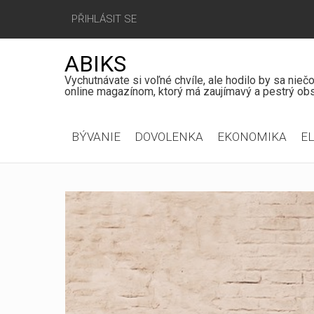
PŘIHLÁSIT SE
ABIKS
Vychutnávate si voľné chvíle, ale hodilo by sa nie
online magazínom, ktorý má zaujímavý a pestrý obs
Hlavní
BÝVANIE
DOVOLENKA
EKONOMIKA
E
menu
Jít
na
obsah