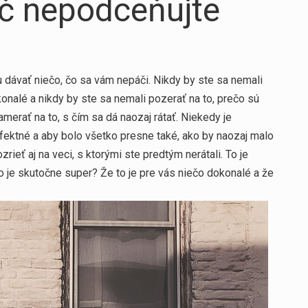
ič nepodceňujte
 dávať niečo, čo sa vám nepáči. Nikdy by ste sa nemali
konalé a nikdy by ste sa nemali pozerať na to, prečo sú
amerať na to, s čím sa dá naozaj rátať. Niekedy je
rfektné a aby bolo všetko presne také, ako by naozaj malo
ieť aj na veci, s ktorými ste predtým nerátali. To je
 čo je skutočne super? Že to je pre vás niečo dokonalé a že