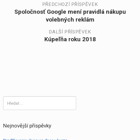
Navigace
PŘEDCHOZÍ PŘÍSPĚVEK
Spoločnosť Google mení pravidlá nákupu
Předchozí
pro
volebných reklám
příspěvek:
příspěvek
DALŠÍ PŘÍSPĚVEK
Kúpeľňa roku 2018
Další
příspěvek:
Vyhledávání
Nejnovější příspěvky