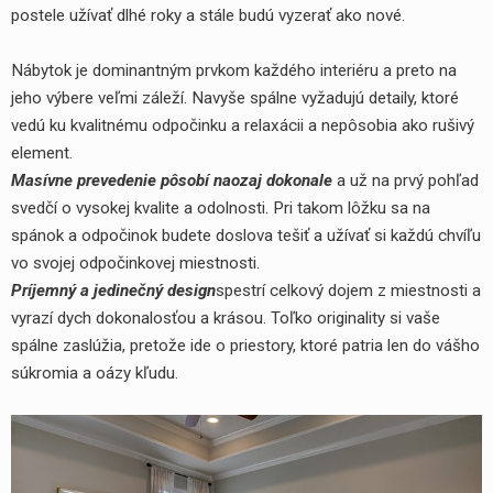
postele užívať dlhé roky a stále budú vyzerať ako nové.
Nábytok je dominantným prvkom každého interiéru a preto na
jeho výbere veľmi záleží. Navyše spálne vyžadujú detaily, ktoré
vedú ku kvalitnému odpočinku a relaxácii a nepôsobia ako rušivý
element.
yhledávání
Masívne prevedenie pôsobí naozaj dokonale
a už na prvý pohľad
svedčí o vysokej kvalite a odolnosti. Pri takom lôžku sa na
spánok a odpočinok budete doslova tešiť a užívať si každú chvíľu
vo svojej odpočinkovej miestnosti.
Príjemný a jedinečný design
spestrí celkový dojem z miestnosti a
vyrazí dych dokonalosťou a krásou. Toľko originality si vaše
spálne zaslúžia, pretože ide o priestory, ktoré patria len do vášho
súkromia a oázy kľudu.