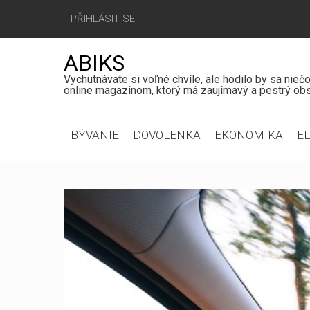
PŘIHLÁSIT SE
ABIKS
Vychutnávate si voľné chvíle, ale hodilo by sa nie
online magazínom, ktorý má zaujímavý a pestrý obs
Hlavní
BÝVANIE
DOVOLENKA
EKONOMIKA
E
menu
Jít
na
obsah