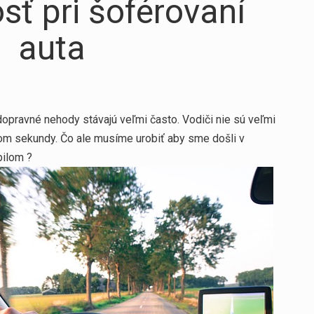
ť pri šoférovaní
auta
opravné nehody stávajú veľmi často. Vodiči nie sú veľmi
om sekundy. Čo ale musíme urobiť aby sme došli v
bilom ?