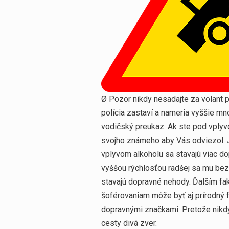
Ø Pozor nikdy nesadajte za volant 
polícia zastaví a nameria vyššie mn
vodičský preukaz. Ak ste pod vplyvo
svojho známeho aby Vás odviezol. 
vplyvom alkoholu sa stavajú viac dop
vyššou rýchlosťou radšej sa mu bez
stavajú dopravné nehody. Ďalším f
šoférovaniam môže byť aj prírodný fa
dopravnými značkami. Pretože nikd
cesty divá zver.