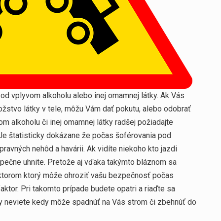
pod vplyvom alkoholu alebo inej omamnej látky. Ak Vás
ožstvo látky v tele, môžu Vám dať pokutu, alebo odobrať
m alkoholu či inej omamnej látky radšej požiadajte
Je štatisticky dokázane že počas šoférovania pod
ravných nehôd a havárii. Ak vidíte niekoho kto jazdi
pečne uhnite. Pretože aj vďaka takýmto bláznom sa
aktorom ktorý môže ohroziť vašu bezpečnosť počas
ktor. Pri takomto prípade budete opatri a riaďte sa
y neviete kedy môže spadnúť na Vás strom či zbehnúť do