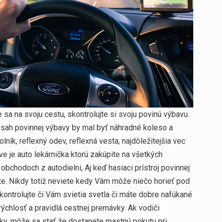
 sa na svoju cestu, skontrolujte si svoju povinú výbavu.
bsah povinnej výbavy by mal byť náhradné koleso a
lník, reflexný odev, reflexná vesta, najdôležitejšia vec
e je auto lekárnička ktorú zakúpite na všetkých
bchodoch z autodielni, Aj keď hasiaci prístroj povinnej
pite. Nikdy totiž neviete kedy Vám môže niečo horieť pod
kontrolujte či Vám svietia svetla či máte dobre nafúkané
ýchlosť a pravidlá cestnej premávky. Ak vodiči
dky, môže sa stať že dostanete mastnú pokutu pri