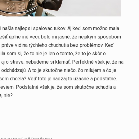
i našla
najlepsi spalovac tukov
. Aj keď som možno mala
iešiť úplne iné veci, bolo mi jasné, že nejakým spôsobom
 práve vidina rýchleho chudnutia bez problémov. Keď
a som si, že to nie je len o tomto, že to je skôr o
ž aj o strave, nebudeme si klamať. Perfektné však je, že na
odchádzajú. A to je skutočne niečo, čo milujem a čo je
 som chcela? Veď toto je naozaj to úžasné a podstatné.
eviem. Podstatné však je, že som skutočne schudla a
a, nie?
)