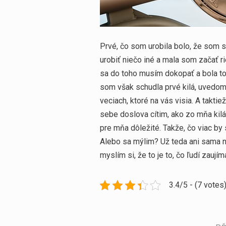
Prvé, čo som urobila bolo, že som s
urobiť niečo iné a mala som začať r
sa do toho musím dokopať a bola to
som však schudla prvé kilá, uvedomil
veciach, ktoré na vás visia. A taktie
sebe doslova cítim, ako zo mňa kilá 
pre mňa dôležité. Takže, čo viac by
Alebo sa mýlim? Už teda ani sama n
myslím si, že to je to, čo ľudí zaujím
3.4/5 - (7 votes