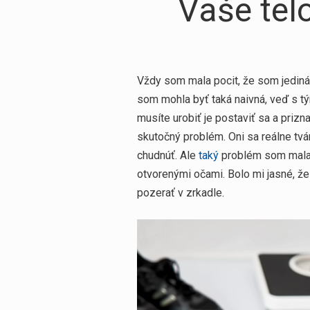
Vaše telo
Vždy som mala pocit, že som jedin
som mohla byť taká naivná, veď s t
musíte urobiť je postaviť sa a prizna
skutočný problém. Oni sa reálne tvár
chudnúť. Ale
taký
problém som mala a
otvorenými očami. Bolo mi jasné, že
pozerať v zrkadle.