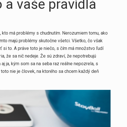
 a vaše pravidlá
á, kto má problémy s chudnutím. Nerozumiem tomu, ako
ýmto majú problémy skutočne všetci. Všetko, čo však
ť si to. A práve toto je niečo, s čím má množstvo ľudí
ia, že sa nič nedeje. Že sú zdraví, že nepotrebujú
j ja, kým som sa na seba raz reálne nepozrela, s
 toto nie je človek, na ktorého sa chcem každý deň