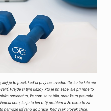
aký je to pocit, keď si prvý raz uvedomíte, že tie kilá nie
áliť. Prejde si tým každý, kto je pri sebe, ale pri mne to
bím povedať to, že som sa zrútila, pretože to pre mňa
Vedela som, že je to len môj problém a že nikto to za
o nemôže ísť ráno do práce. Keď však človek chce,