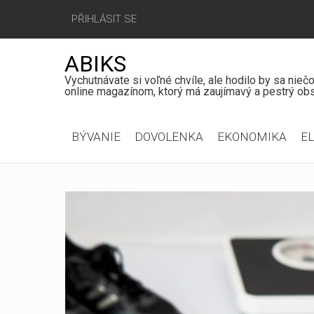
PŘIHLÁSIT SE
ABIKS
Vychutnávate si voľné chvíle, ale hodilo by sa nie
online magazínom, ktorý má zaujímavý a pestrý obs
Hlavní
BÝVANIE
DOVOLENKA
EKONOMIKA
E
menu
Jít
na
obsah