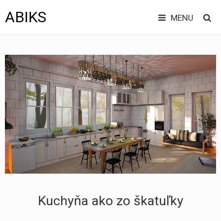
ABIKS
MENU
Hlavní
Jít
BÝVANIE
na
menu
obsah
DOVOLENKA
EKONOMIKA
ELEKTRO
INTERNET
TOVAR
ZDRAVIE
Kuchyňa ako zo škatuľky