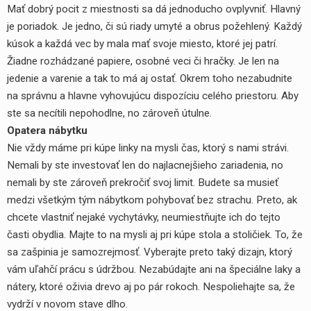
Mať dobrý pocit z miestnosti sa dá jednoducho ovplyvniť. Hlavný
je poriadok. Je jedno, či sú riady umyté a obrus požehlený. Každý
kúsok a každá vec by mala mať svoje miesto, ktoré jej patrí.
Žiadne rozhádzané papiere, osobné veci či hračky. Je len na
jedenie a varenie a tak to má aj ostať. Okrem toho nezabudnite
na správnu a hlavne vyhovujúcu dispozíciu celého priestoru. Aby
ste sa necítili nepohodlne, no zároveň útulne.
Opatera nábytku
Nie vždy máme pri kúpe linky na mysli čas, ktorý s nami strávi.
Nemali by ste investovať len do najlacnejšieho zariadenia, no
nemali by ste zároveň prekročiť svoj limit. Budete sa musieť
medzi všetkým tým nábytkom pohybovať bez strachu. Preto, ak
chcete vlastniť nejaké vychytávky, neumiestňujte ich do tejto
časti obydlia. Majte to na mysli aj pri kúpe stola a stoličiek. To, že
sa zašpinia je samozrejmosť. Vyberajte preto taký dizajn, ktorý
vám uľahčí prácu s údržbou. Nezabúdajte ani na špeciálne laky a
nátery, ktoré oživia drevo aj po pár rokoch. Nespoliehajte sa, že
vydrží v novom stave dlho.