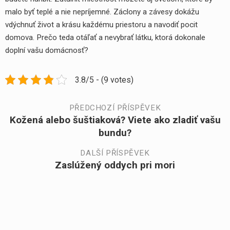
malo byť teplé a nie nepríjemné. Záclony a závesy dokážu
vdýchnuť život a krásu každému priestoru a navodiť pocit
domova. Prečo teda otáľať a nevybrať látku, ktorá dokonale
doplní vašu domácnosť?
3.8/5 - (9 votes)
Navigace
PŘEDCHOZÍ PŘÍSPĚVEK
Kožená alebo šuštiaková? Viete ako zladiť vašu
Předchozí
pro
bundu?
příspěvek:
příspěvek
DALŠÍ PŘÍSPĚVEK
Zaslúžený oddych pri mori
Další
příspěvek: