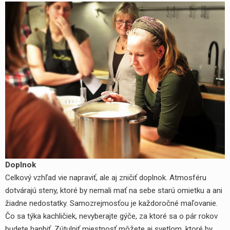
yhledávání
Doplnok
Celkový vzhľad vie napraviť, ale aj zničiť doplnok. Atmosféru
dotvárajú steny, ktoré by nemali mať na sebe starú omietku a ani
žiadne nedostatky. Samozrejmosťou je každoročné maľovanie.
Čo sa týka kachličiek, nevyberajte gýče, za ktoré sa o pár rokov
budete hanbiť. Zútulniť miestnosť môžete aj svetlom, ktoré by