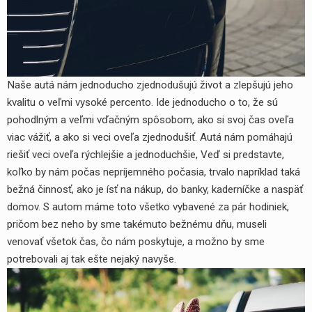
Naše autá nám jednoducho zjednodušujú život a zlepšujú jeho
kvalitu o veľmi vysoké percento. Ide jednoducho o to, že sú
pohodlným a veľmi vďačným spôsobom, ako si svoj čas oveľa
viac vážiť, a ako si veci oveľa zjednodušiť. Autá nám pomáhajú
riešiť veci oveľa rýchlejšie a jednoduchšie, Veď si predstavte,
koľko by nám počas nepríjemného počasia, trvalo napríklad taká
bežná činnosť, ako je ísť na nákup, do banky, kaderníčke a naspäť
domov. S autom máme toto všetko vybavené za pár hodiniek,
pričom bez neho by sme takémuto bežnému dňu, museli
venovať všetok čas, čo nám poskytuje, a možno by sme
potrebovali aj tak ešte nejaký navyše.