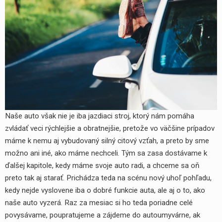
yhledávání
Naše auto však nie je iba jazdiaci stroj, ktorý nám pomáha
zvládať veci rýchlejšie a obratnejšie, pretože vo väčšine prípadov
máme k nemu aj vybudovaný silný citový vzťah, a preto by sme
možno ani iné, ako máme nechceli. Tým sa zasa dostávame k
ďalšej kapitole, kedy máme svoje auto radi, a chceme sa oň
preto tak aj starať. Prichádza teda na scénu nový uhoľ pohľadu,
kedy nejde vyslovene iba o dobré funkcie auta, ale aj o to, ako
naše auto vyzerá. Raz za mesiac si ho teda poriadne celé
povysávame, poupratujeme a zájdeme do autoumyvárne, ak