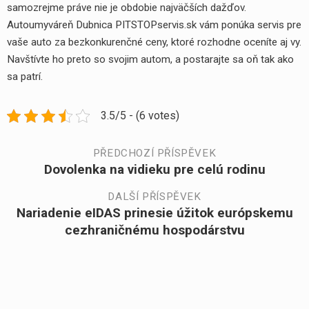
samozrejme práve nie je obdobie najväčších dažďov.
Autoumyváreň Dubnica PITSTOPservis.sk
vám ponúka servis pre
vaše auto za bezkonkurenčné ceny, ktoré rozhodne oceníte aj vy.
Navštívte ho preto so svojim autom, a postarajte sa oň tak ako
sa patrí.
3.5/5 - (6 votes)
Navigace
PŘEDCHOZÍ PŘÍSPĚVEK
Dovolenka na vidieku pre celú rodinu
Předchozí
pro
příspěvek:
DALŠÍ PŘÍSPĚVEK
Nariadenie eIDAS prinesie úžitok európskemu
Další
příspěvek
cezhraničnému hospodárstvu
příspěvek: