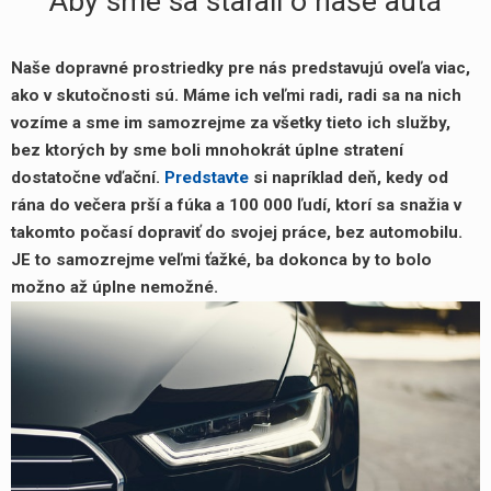
Aby sme sa starali o naše autá
Naše dopravné prostriedky pre nás predstavujú oveľa viac,
ako v skutočnosti sú. Máme ich veľmi radi, radi sa na nich
vozíme a sme im samozrejme za všetky tieto ich služby,
bez ktorých by sme boli mnohokrát úplne stratení
dostatočne vďační.
Predstavte
si napríklad deň, kedy od
rána do večera prší a fúka a 100 000 ľudí, ktorí sa snažia v
takomto počasí dopraviť do svojej práce, bez automobilu.
JE to samozrejme veľmi ťažké, ba dokonca by to bolo
možno až úplne nemožné.